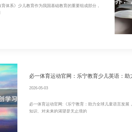
展的教育体系》少儿教育作为我国基础教育的重要组成部分，
用
必一体育运动官网：乐宁教育少儿英语：助
2026-05-03
必一体育运动官网:《乐宁教育：助力全球儿童语言发展
知识、对未来的渴望是无止境的