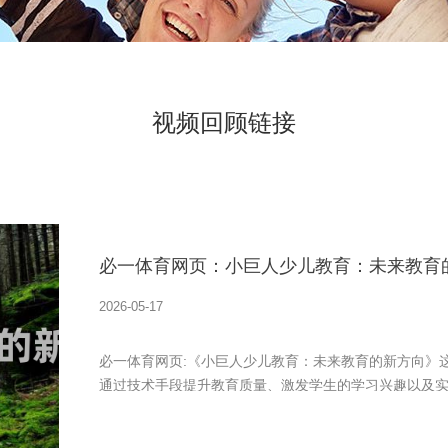
视频回顾链接
必一体育网页：小巨人少儿教育：未来教育
2026-05-17
必一体育网页:《小巨人少儿教育：未来教育的新方向》
通过技术手段提升教育质量、激发学生的学习兴趣以及实现