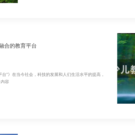
活融合的教育平台
育平台"》在当今社会，科技的发展和人们生活水平的提高，
习内容