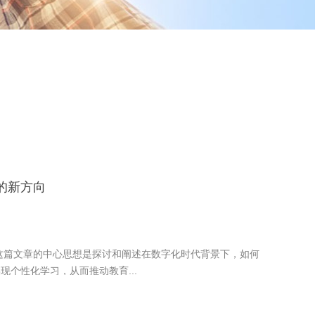
的新方向
这篇文章的中心思想是探讨和阐述在数字化时代背景下，如何
个性化学习，从而推动教育...