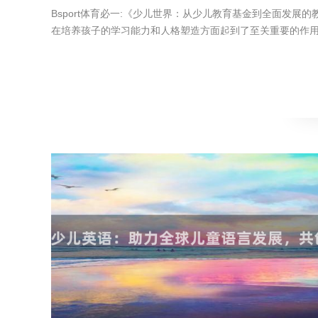
Bsport体育必一:《少儿世界：从少儿教育基金到全面发
在培养孩子的学习能力和人格塑造方面起到了至关重要的作