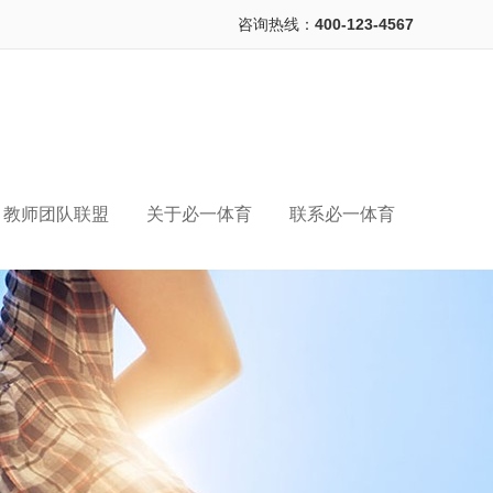
咨询热线：
400-123-4567
教师团队联盟
关于必一体育
联系必一体育