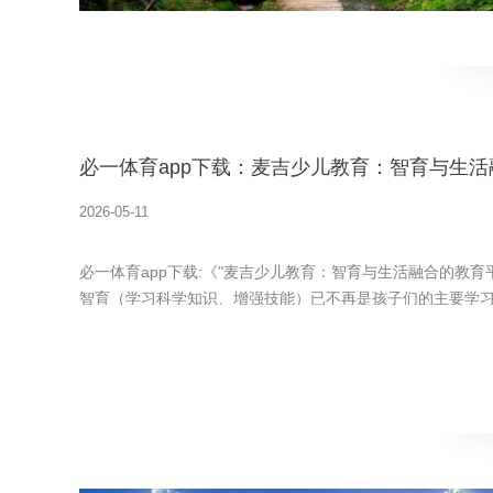
必一体育app下载：麦吉少儿教育：智育与生
2026-05-11
必一体育app下载:《"麦吉少儿教育：智育与生活融合的教
智育（学习科学知识、增强技能）已不再是孩子们的主要学