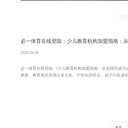
必一体育在线登陆：少儿教育机构加盟指南：
2026-04-30
必一体育在线登陆:《少儿教育机构加盟指南：从选择到成功
更新，教育形式呈现出多元化、个性化的特点，孩子们在成长过
首页