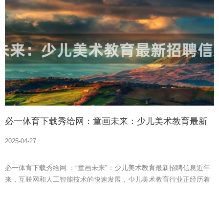
必一体育下载秀给网：童画未来：少儿美术教育最新
招聘信息发布
2025-04-27
必一体育下载秀给网:：“童画未来”：少儿美术教育最新招聘信息近年
来，互联网和人工智能技术的快速发展，少儿美术教育行业正经历着
前所未有的变革